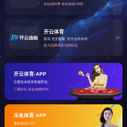
来源：
发布时间：
2025-10-23 16:07
访问量：
详情
2025年10月18日10时36分，
在各方代表的共同见证下，郑州
联创智造产业园项目一期厂房顺利完成主体结构封顶，标志着该
项目自
4月13日开工以来取得重要阶段性成果。
郑州航空港经
综合实验区招商工作部党组书记杨清、
联创电子
常务副总裁罗顺
根
等领导出席仪式，公司管理团队及施工、监理、设计等参建单
位代表共同见证这一重要时刻。
郑州联创智造产业园项目总规划用地约
6.6万平方米，总建
筑面积约12.5万平方米，其中一期建设规模约9万平方米。项目
建成
后，将
提供
年产
6000万部终端整机产品、200万套汽车电
产品的制造能力，对公司拓展产业布局、提升制造能级具有重要
的战略意义。此次厂房封顶，不仅标志着项目主体建设阶段圆满
收官，更为后续产能落地奠定坚实基础。
下一阶段，项目团队将继续秉持
“高标准、高质量、高