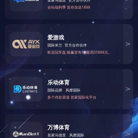
分类：
集团要闻
发布时间：
2025-10-23 16:07
访问量：
【概要描述】
2025年10月18日10时36分，在各方代表的共同见证
下，郑州联创智造产业园项目一期厂房顺利完成主体结构封顶，
标志着该项目自4月13日开工以来取得重要阶段性成果。郑州航
空港经济综合实验区招商工作部党组书记杨清、联创电子常务副
总裁罗顺根等领导出席仪式，公司管理团队及施工、监理、设计
等参建单位代表共同见证这一重要时刻。
郑州联创智造产业园项目一期厂
房喜封金顶
【概要描述】
2025年10月18日10时36分，在各方代表的共同见证
下，郑州联创智造产业园项目一期厂房顺利完成主体结构封顶，
标志着该项目自4月13日开工以来取得重要阶段性成果。郑州航
空港经济综合实验区招商工作部党组书记杨清、联创电子常务副
总裁罗顺根等领导出席仪式，公司管理团队及施工、监理、设计
等参建单位代表共同见证这一重要时刻。
分类：
集团要闻
作者：
马恒宇