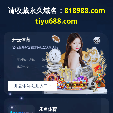
米兰(中国)一站式服务平台
关于我们
公司简介
发展历程
技术创新
企业宣传片
社会责任
产品介绍
光学产业
米兰平台
应用终端产业
产品应用展示
投资者关系
新闻资讯
加入我们
招贤纳士
员工福利
全球产业布局
EN
JP

米兰(中国)一站式服务平台
关于我们

公司简介
发展历程
技术创新
企业宣传片
社会责任
产品介绍

光学产业
米兰平台
应用终端产业
产品应用展示
投资者关系
新闻资讯